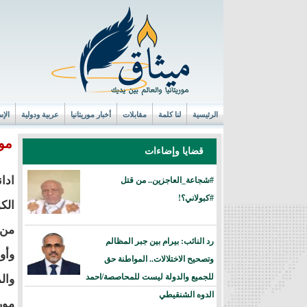
الرئيسية
لنا كلمة
مقابلات
أخبار موريتانيا
عربية ودولية
الإس
مور
قضايا وإضاءات
ادا
#شجاعة_العاجزين.. من قتل
#كبولاني؟!
الك
من 
رد النائب: بيرام بين جبر المظالم
وأو
وتصحيح الاختلالات.. المواطنة حق
للجميع والدولة ليست للمحاصصة/احمد
وال
الدوه الشنقيطي
مور