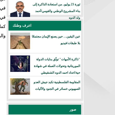
ثورة 23 يوليو.. من استعادة الذاكرة إلى
في 
بناء المشروع الوطني والقومي/أحمد
في 
ولد الدوه
اعرف وطنك
كما
وال
عين اليقين… حين يصنع الإيمان مجتمعًا
بلا طبقات/فيديو
"ذاكرة الأمهات" توثّق بدايات الدولة
الموريتانية وتحولات العملة في شهادة
حية/اعداد احمد الدوه الشنقيطي
المقاومة الفلسطينية تكبد جيش العدو
الصهيوني خسائر في الجنود والآليات
صور