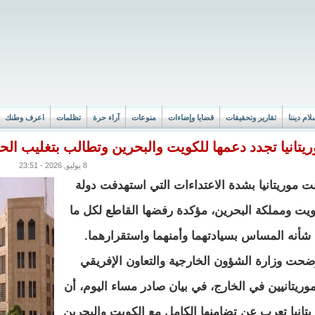
لام ديننا
تقارير وتحقيقات
قضايا وإضاءات
منوعات
آراء حرة
تظلمات
اعرف وطنك
يتانيا تجدد دعمها للكويت والبحرين وتطالب بتغليب الح
8 يوليو, 2026 - 23:51
نت موريتانيا بشدة الاعتداءات التي استهدفت دولة
ويت ومملكة البحرين، مؤكدة رفضها القاطع لكل ما
شأنه المساس بسيادتهما وأمنهما واستقرارهما.
ضحت وزارة الشؤون الخارجية والتعاون الإفريقي
موريتانيين في الخارج، في بيان صادر مساء اليوم، أن
يتانيا تعرب عن تضامنها الكامل مع الكويت والبحرين