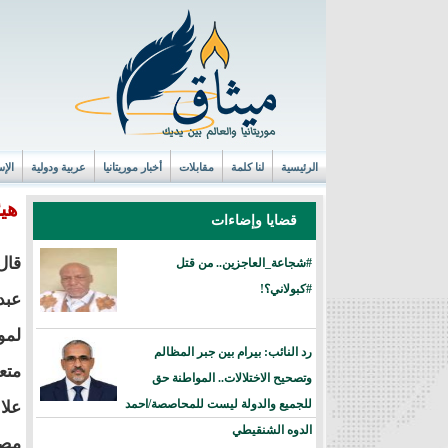
الرئيسية
لنا كلمة
مقابلات
أخبار موريتانيا
عربية ودولية
الإس
هي
قضايا وإضاءات
قال
#شجاعة_العاجزين.. من قتل
#كبولاني؟!
عبد
لمو
رد النائب: بيرام بين جبر المظالم
متع
وتصحيح الاختلالات.. المواطنة حق
للجميع والدولة ليست للمحاصصة/احمد
علا
الدوه الشنقيطي
مصح