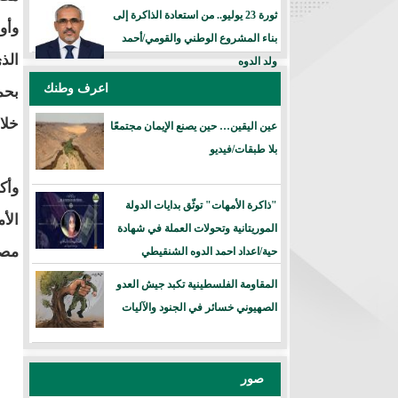
ثورة 23 يوليو.. من استعادة الذاكرة إلى
وأو
بناء المشروع الوطني والقومي/أحمد
الذ
ولد الدوه
اعرف وطنك
بحم
خلا
عين اليقين… حين يصنع الإيمان مجتمعًا
بلا طبقات/فيديو
وأك
"ذاكرة الأمهات" توثّق بدايات الدولة
الأ
الموريتانية وتحولات العملة في شهادة
مصح
حية/اعداد احمد الدوه الشنقيطي
المقاومة الفلسطينية تكبد جيش العدو
الصهيوني خسائر في الجنود والآليات
صور