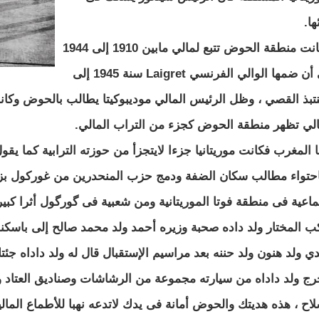
ها.
و كانت منطقة الحوض تتبع لمالي مابين 1910 إلى 1944
إلى أن ضمها الوالي الفرنسي Laigret سنة 1945 إلى
نتبذ القصي ، وظل الرئيس المالي موديبوكيتا يطالب بالحوض وكان
الي تظهر منطقة الحوض كجزء من التراب المالي.
ا المغرب فكانت موريتانيا جزءا لايتجزأ من حوزته الترابية كما يقول
احتواء مطالب سكان الضفة ودمج حزب المنحدرين من غوركول بزعام
ماعية فى منطقة فوتا الموريتانية ومن شعبية فى گورگول أثرا كبير
ب المختار ولد داده صحبة وزيره أحمد ولد محمد صالح إلى باسكنو 
ي ولد هنون ولد حننه بعد مراسيم الإستقبال قال له ولد داداه 
رج ولد داداه من سيارته مجموعة من الرشاشات وصناديق العتاد وق
لاح ، هذه هديتك والحوض أمانة فى يدك لاتدعه نهبا للأطماع المال