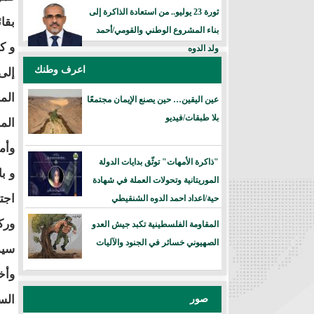
ثورة 23 يوليو.. من استعادة الذاكرة إلى
بقائ
بناء المشروع الوطني والقومي/أحمد
ولد الدوه
اعرف وطنك
الم
عين اليقين… حين يصنع الإيمان مجتمعًا
بلا طبقات/فيديو
الم
وأم
"ذاكرة الأمهات" توثّق بدايات الدولة
و ب
الموريتانية وتحولات العملة في شهادة
اجت
حية/اعداد احمد الدوه الشنقيطي
ورك
المقاومة الفلسطينية تكبد جيش العدو
الصهيوني خسائر في الجنود والآليات
سيد
وأخ
صور
الس