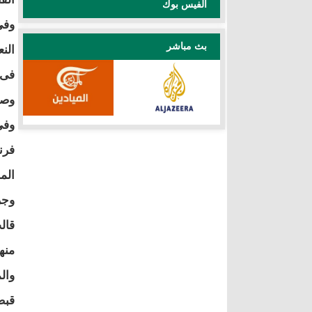
الفيس بوك
بث مباشر
الن
وصن
فرن
الم
وجر
قال
والم
قبض