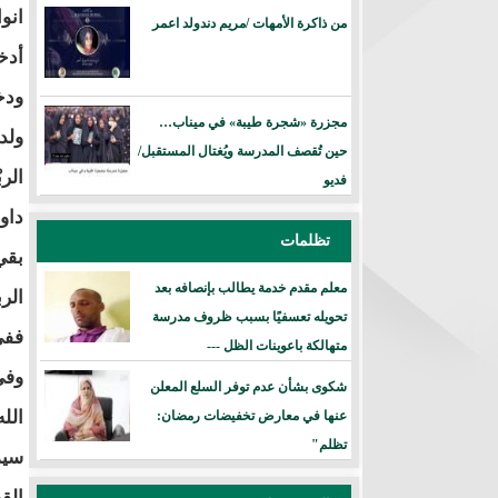
انو
من ذاكرة الأمهات /مريم دندولد اعمر
أدخ
ودخ
مجزرة «شجرة طيبة» في ميناب…
ولد
حين تُقصف المدرسة ويُغتال المستقبل/
فديو
داو
تظلمات
بقي
معلم مقدم خدمة يطالب بإنصافه بعد
الر
تحويله تعسفيًا بسبب ظروف مدرسة
ففي يوم 4 نوفمبر 1960 حدثت مح
متهالكة باعوينات الظل ---
شكوى بشأن عدم توفر السلع المعلن
الل
عنها في معارض تخفيضات رمضان:
تظلم"
سيد
الق