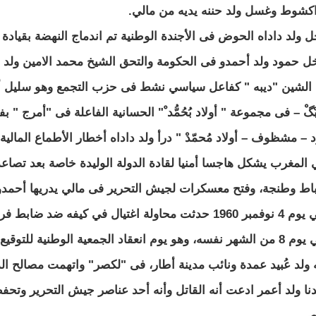
اكشوط وغسل ولد حننه يديه من مالي.
ل ولد داداه الحوض فى الأجندة الوطنية تم اندماج النهضة بقيادة
ل حمود ولد أحمدو فى الحكومة والتحق الشيخ محمد الامين ولد 
 الشين "ديبه " كفاعل سياسي نشط فى حزب التجمع وهو سليل أسرة
د – مشظوف – أولاد مُحمّدْ " درأ ولد داداه أخطار الأطماع المالية.
 المغرب يشكل هاجسا أمنيا لقادة الدولة الوليدة خاصة بعد تصاع
باط وطنجة، وفتح معسكرات لجيش التحرير فى مالي يدريها أحمدو و
اولة اغتيال في كيفه ضد ضابط فرنسي واتهم جيش التحرير بتدبيرها.
وفي يوم 8 من الشهر نفسه، وهو يوم انعقاد الجمعية الوطنية للت
ه ولد عُبيد عمدة ونائب مدينة أطار، فى "لكصر" واتهمت مصالح ا
نا ولد أعمر ادعت أنه القاتل وأنه أحد عناصر جيش التحرير وتحفظ
صي.