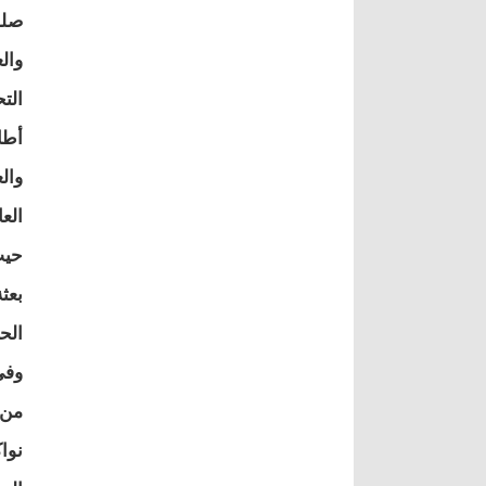
صلة
وال
الت
أطا
وال
الع
بعث
الح
من 
نوا