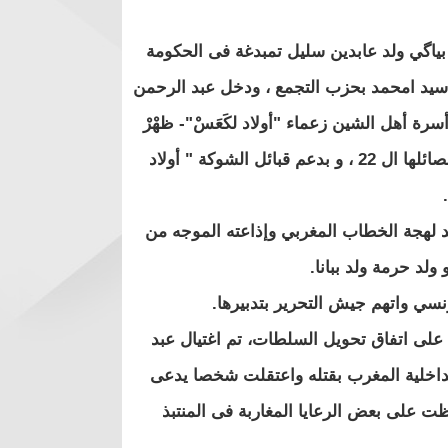
 بياگي ولد عابدين سليل تمبدغة فى الحكومة
سيد امحمد بحزب التجمع ، ودخل عبد الرحمن
 أهل الشين زعماء "أولاد لكَعَسْ"- ظهْرْ
الربْگْ – فى مجموعة " أولاد بُحُمُّد ْ" الحسانية الفاعلة فى "أمرج " بفصائلها ال 22 ، و بدعم قبائل الشوكة " أولاد
د لهجة الخطاب المغربي وإذاعته الموجه من
لد حرمة ولد ببانا.
وقيع على اتفاق تحويل السلطات، تم اغتيال عبد
لداخلية المغرب بقتله واعتقلت شخصا يدعى
ت على بعض الرعايا المغاربة فى المنتبذ