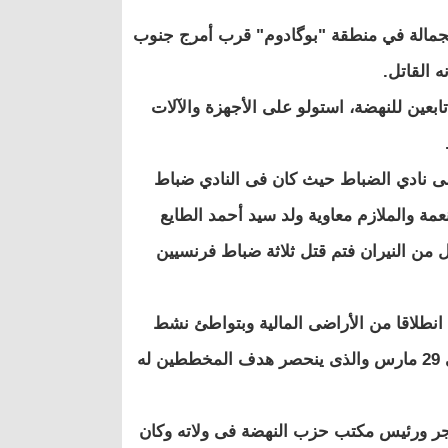
يس فرقة الجمالة في منطقة "بوگادوم" قرب أمرج جنوب
ه القاتل.
م السطو على شركة ميفارما من طرف 13 شخصا تابعين للنهضة، استولو على الأجهزة والآلات
هجوم ليلا على نادي الضباط حيث كان فى النادي ضباط
مة والملازم معاوية ولد سيد أحمد الطايع
 من النيران فتم قتل ثلاثة ضباط فرنسيين
انطلاقا من الأراضى المالية وبتواطئ نشط
منها قد تكثف واليوم يتمثل فى الاعتداء على نادى الضباط بالنعمة فى 29 مارس والذى ينحصر هدف المخططين له
جر ورئيس مكتب حزب النهضة فى ولاته وكان