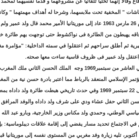
فاع وقالا إنهما تخليا تلقائيا عن مشروعهما و قدما نفسيهما لمحم
شات " المخفية تحت ملابسهما، وشرحا له أهداف مهمتهما " وكان
يوم 26 مارس 1963 عاد إلى موريتانيا الأمير محمد فال ولد ع
اقه يهبطون من الطائرة فى نواكشوط حتى توجهت بهم طائرة خا
برية ثم أطلق سراحهم ثم اعتقلوا في سمته الداخلية: "مؤامرة 
اعتقل ولد عمير فى ظروف قاسية ساءت معها صحته.
وفي العاشر من سبتمبر1969 وجه الملك الحسن الثاني
ؤتمر الإسلامي المنعقد بالرباط مما اعتبر بادرة حسن نية من المغر
وفى 22 سبتمبر 1969 وفي حدث تاريخي هبطت طائرة ولد دادا
سن الثاني حفل عشاء ودي على شرف ولد داداه والوفد المرافق له
ياسي الوطني، وحمدي ولد مكناس وزير الخارجية، وبارو عبد الله و
 في الاجتماع تحديد مسار يفضي إلى إقامة علاقات ديبلوماسية: ب
أكتوبر، تليه زيارة وفد مغربي من المستوى نفسه إلى موريتانيا قبل 