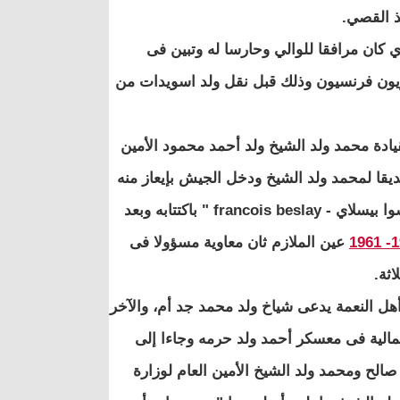
ذ القصي.
ان مرافقا للوالي وحارسا له وتبين فى
ريون فرنسيون وذلك قبل نقل ولد اسويدات من
يادة محمد ولد الشيخ ولد أحمد محمود الأمين
صديقا لمحمد ولد الشيخ ودخل الجيش بإيعاز منه
حيث كان معلما ابتدائيا وأعطى ولد الشيخ التعليمات للمقدم " افرانسوا بيسلاي - francois beslay " باكتتابه وبعد
19
عين الملازم ثان معاوية مسؤولا فى
ثة.
دهما من أهل النعمة يدعى شياخ ولد محمد جد أم، والآخر
لمالية فى معسكر أحمد ولد حرمه وجاءا إلى
الح ومحمد ولد الشيخ الأمين العام لوزارة