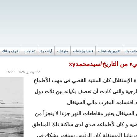
لام ديننا
تقارير وتحقيقات
قضايا وإضاءات
منوعات
آراء حرة
تظلمات
اعرف وطنك
ء من التاريخ/سيدمحمدxy
22 نوفمبر, 2025 - 15:29
ة الإستقلال كان المنتبذ القصي فى مهب الأطماع
ارجية والتى كادت أن تعصف بكيانه بين ثلاث دول
د اقتسامه المغرب مالي السينغال.
 السينغال يعتبر مقاطعات النهر جزءا لا يتجزأ من
ضيه و كان لأطماعه صدي لدى ساكنة تلك المناطق
ريتانيا المستقلة كان الرئيس سينغور يشكك فى