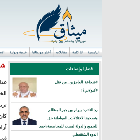
الرئيسية
لنا كلمة
مقابلات
أخبار موريتانيا
عربية ودولية
الإس
شي
قضايا وإضاءات
غدا
#شجاعة_العاجزين.. من قتل
#كبولاني؟!
الخ
تري
رد النائب: بيرام بين جبر المظالم
كان
وتصحيح الاختلالات.. المواطنة حق
للجميع والدولة ليست للمحاصصة/احمد
أرا
الدوه الشنقيطي
فمو