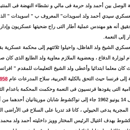
 الوصل بين أحمد ولد حرمة فى مالي و نشطاء النهضة فى المنتب
عسكري سيدي أحمد ولد اسويدات" المعروف ب " اسويدات " الذي ك
حقيق أنه هو مهندس عملية أطار التى راح ضحيتها عسكريون وإدا
ر إلى النعمة.
عسكري الشيخ ولد الفاظل، واحيلوا ثلاثتهم إلى محكمة عسكرية بق
ام لوزارة الدفاع ، وبعضوية الملازم معاوية ولد الطايع الذى كان 
ة إلى فرنسا حيث التحق بالكلية الحربية، سلاح المدرعات عام
58- 1961
امية التى يقودها فرنسيون فى النعمة وحكمت المحكمة باعدام الثلا
وفى 14 يونيو 1962 جاء إلى نواكشوط شابان موريتانيان أح
المجرية يدعى الحيولي ، كانا قد تدربا على السلاح فى الأراضى ا
كشوط بهدف اغتيال الرئيس المختار وويز داخليته أحمد ولد محمد ص