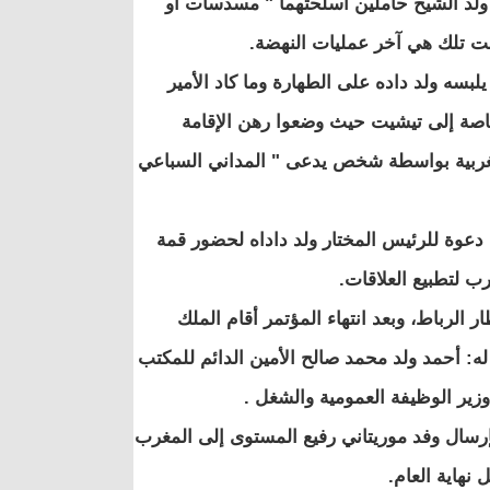
د ولد الشيخ حاملين أسلحتهما " مسدسات أو
ت تلك هي آخر عمليات النهضة.
مير ولم يلبسه ولد داده على الطهارة وما كاد الأمير
صة إلى تيشيت حيث وضعوا رهن الإقامة
مغربية بواسطة شخص يدعى " المداني السباعي
 ملك المغرب دعوة للرئيس المختار ولد داداه لحضور قمة
ب لتطبيع العلاقات.
ه بمطار الرباط، وبعد انتهاء المؤتمر أقام الملك
: أحمد ولد محمد صالح الأمين الدائم للمكتب
زير الوظيفة العمومية والشغل .
إرسال وفد موريتاني رفيع المستوى إلى المغرب
نهاية العام.