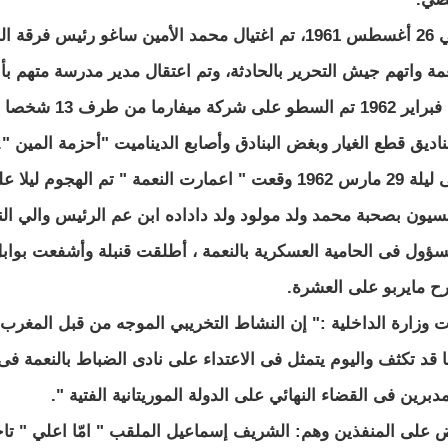
وفي 26 أغسطس 1961، تم اغتيال محمد الأمين ساغو رئ
عمة واتهم جيش التحرير بالحادثة، وتم اعتقال مدير مدرسة متهم بأن
فى فبراير 1962 ت
اديق قطع الغيار وبغض البنادق وأصابع الديناميت "أحزمة المين ".
وفى ليلة 29 مارس 1962 وقعت " اعمارت النعمة " تم ال
سيون بصحبة محمد ولد مولود ولد داداده ابن عم الرئيس والي النع
سؤول فى الحامية العسكرية بالنعمة ، أطلقت قنبلة وأشفعت بوابل
ح مايربو على العشرة.
ت وزارة الداخلية :" إن النشاط التخريبي الموجه من قبل المغرب 
دبرين فى القضاء النهائي على الدولة الموريتانية الفتية ".
 على المنفذين وهم: الشريف إسماعيل الملقب " امّا اعلي " تا