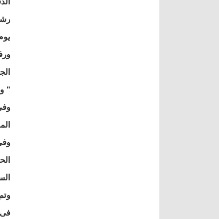
الد
رشا
ورف
الج
" و
الم
الح
الس
وتم
فى 