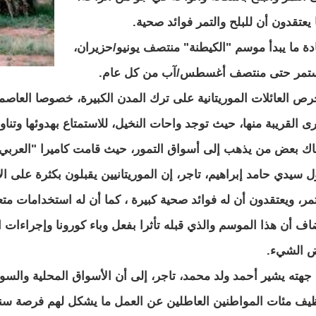
 يعتقدون أن للبلح والتمر فوائد صحية.
دة ما يبدأ موسم "الكيطنة" منتصف يونيو/حزيران،
تمر حتى منتصف أغسطس/آب من كل عام.
رص العائلات الموريتانية على ترك المدن الكبيرة، خصوصا العاصم
رى القريبة منها، حيث توجد واحات النخيل، للاستمتاع بهدوئها وتناو
اك بعض من يذهب إلى أسواق التمور، حيث قامت كاميرا "العربي ا
ل سيدي حامد إبراهيم، تاجر، إن الموريتانيين يقبلون بكثرة على ا
تمر، ويعتقدون أن له فوائد صحية كبيرة ، كما أن له استخدامات متع
اف أن هذا الموسم والذي قبله تأثرا بفعل وباء كورونا وإجراءات 
 الشيء.
جهته يشير أحمد ولد محمد، تاجر، إلى أن الأسواق المحلية والس
يف مئات المواطنين العاطلين عن العمل ما يشكل لهم فرصة سنو