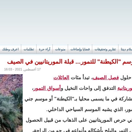
لام ديننا
تقارير وتحقيقات
قضايا وإضاءات
منوعات
آراء حرة
تظلمات
اعرف وطنك
م "الكيطنة" للتمور... قبلة الموريتانيين في الصيف
17 أغسطس, 2021 - 16:03
حلول
فصل الصيف
، تبدأ مئات
العائلات
ريتانية
التدفق إلى واحات النخيل و
أسواق التمور
،
شاركة في ما يسمى محليا بـ"الكيطنة" أو موسم جني
مور، الذي يشبه الموسم السياحي الداخلي.
تي حرص الموريتانيين على الذهاب من قبيل الحصول
 التمر والبلح بأشكاله وأنواعه في جو من الراحة،