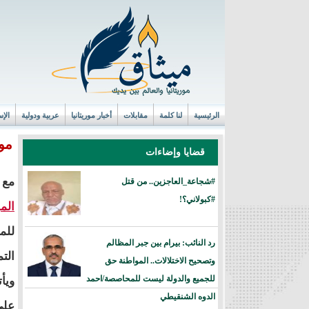
الرئيسية
لنا كلمة
مقابلات
أخبار موريتانيا
عربية ودولية
الإس
موس
قضايا وإضاءات
مع 
#شجاعة_العاجزين.. من قتل
#كبولاني؟!
المو
للم
رد النائب: بيرام بين جبر المظالم
الت
وتصحيح الاختلالات.. المواطنة حق
للجميع والدولة ليست للمحاصصة/احمد
ويأ
الدوه الشنقيطي
على