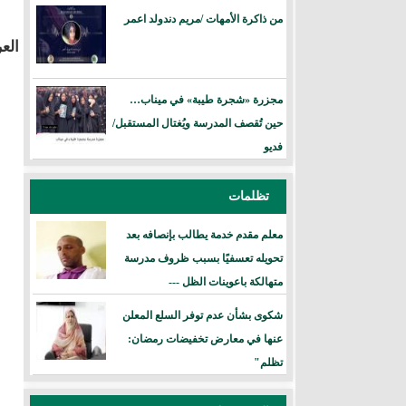
من ذاكرة الأمهات /مريم دندولد اعمر
الع
مجزرة «شجرة طيبة» في ميناب…
حين تُقصف المدرسة ويُغتال المستقبل/
فديو
تظلمات
معلم مقدم خدمة يطالب بإنصافه بعد
تحويله تعسفيًا بسبب ظروف مدرسة
متهالكة باعوينات الظل ---
شكوى بشأن عدم توفر السلع المعلن
عنها في معارض تخفيضات رمضان:
تظلم"