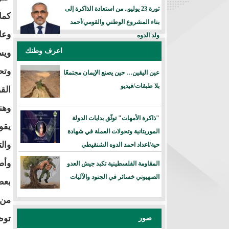
ثورة 23 يوليو.. من استعادة الذاكرة إلى
كما
بناء المشروع الوطني والقومي/أحمد
وعا
ولد الدوه
اعرف وطنك
ويس
وتح
عين اليقين… حين يصنع الإيمان مجتمعًا
بلا طبقات/فيديو
الق
وهن
"ذاكرة الأمهات" توثّق بدايات الدولة
يقو
الموريتانية وتحولات العملة في شهادة
وال
حية/اعداد احمد الدوه الشنقيطي
وأض
المقاومة الفلسطينية تكبد جيش العدو
الصهيوني خسائر في الجنود والآليات
بعض
من 
صور
توظ